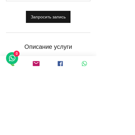
Запросить запись
Описание услуги
0
Научно-технический анализ
произведений искусства для определения
их датировки и масштаба, техники
исполнения, использованных материалов
и всего остального, что могут обнаружить
современные научно-технические
инструменты. Анализы будут проводиться
аккредитованными профессиональными
лабораториями.